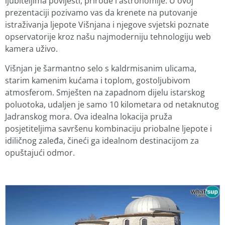
ljubiteljima povijesti, prirode i astronomije. U ovoj
prezentaciji pozivamo vas da krenete na putovanje
istraživanja ljepote Višnjana i njegove svjetski poznate
opservatorije kroz našu najmoderniju tehnologiju web
kamera uživo.
Višnjan je šarmantno selo s kaldrmisanim ulicama,
starim kamenim kućama i toplom, gostoljubivom
atmosferom. Smješten na zapadnom dijelu istarskog
poluotoka, udaljen je samo 10 kilometara od netaknutog
Jadranskog mora. Ova idealna lokacija pruža
posjetiteljima savršenu kombinaciju priobalne ljepote i
idiličnog zaleđa, čineći ga idealnom destinacijom za
opuštajući odmor.