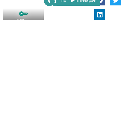
Host
Timelapse