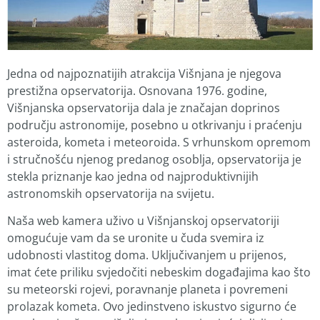
Jedna od najpoznatijih atrakcija Višnjana je njegova
prestižna opservatorija. Osnovana 1976. godine,
Višnjanska opservatorija dala je značajan doprinos
području astronomije, posebno u otkrivanju i praćenju
asteroida, kometa i meteoroida. S vrhunskom opremom
i stručnošću njenog predanog osoblja, opservatorija je
stekla priznanje kao jedna od najproduktivnijih
astronomskih opservatorija na svijetu.
Naša web kamera uživo u Višnjanskoj opservatoriji
omogućuje vam da se uronite u čuda svemira iz
udobnosti vlastitog doma. Uključivanjem u prijenos,
imat ćete priliku svjedočiti nebeskim događajima kao što
su meteorski rojevi, poravnanje planeta i povremeni
prolazak kometa. Ovo jedinstveno iskustvo sigurno će