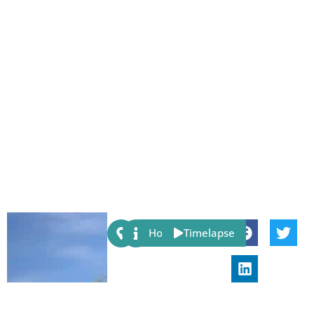
Share:
Host
Timelapse