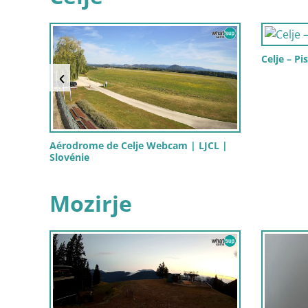
Celje – Pi
Aérodrome de Celje Webcam | LJCL |
Slovénie
Mozirje