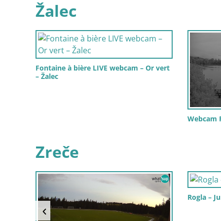
Žalec
Fontaine à bière LIVE webcam – Or vert
– Žalec
Webcam Ri
Zreče
Rogla – J