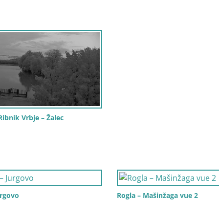
bnik Vrbje – Žalec
urgovo
Rogla – Mašinžaga vue 2