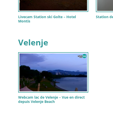
Livecam Station ski Golte – Hotel
Station de
Montis
Velenje
Webcam lac de Velenje – Vue en direct
depuis Velenje Beach