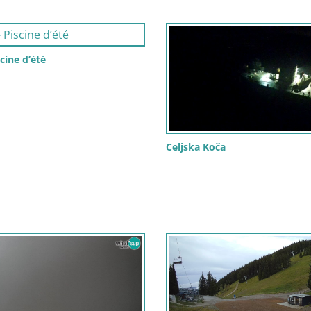
scine d’été
Celjska Koča