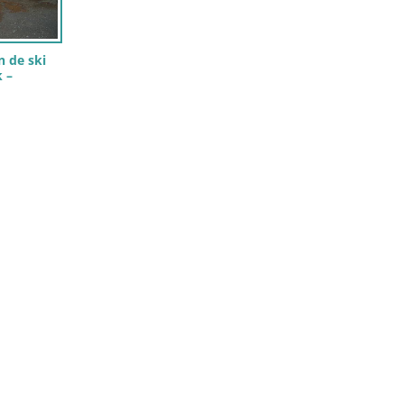
n de ski
 –