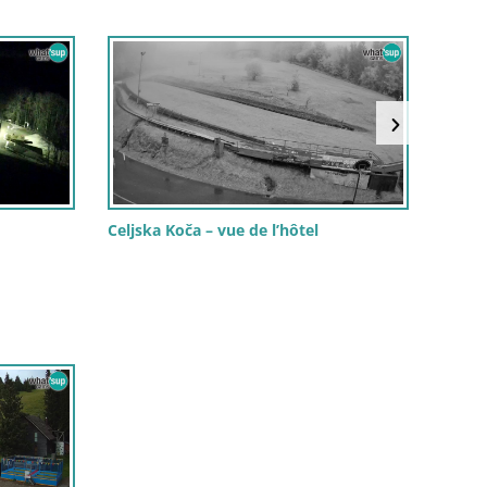
Celjska Koča – vue de l’hôtel
Webca
Slové