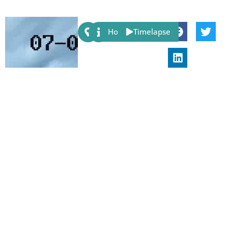
Share:
Host
Timelapse