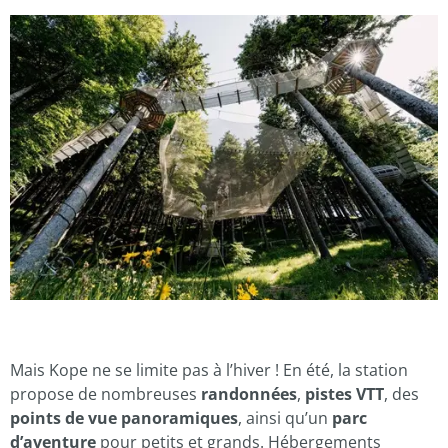
Mais Kope ne se limite pas à l’hiver ! En été, la station
propose de nombreuses
randonnées
,
pistes VTT
, des
points de vue panoramiques
, ainsi qu’un
parc
d’aventure
pour petits et grands. Hébergements