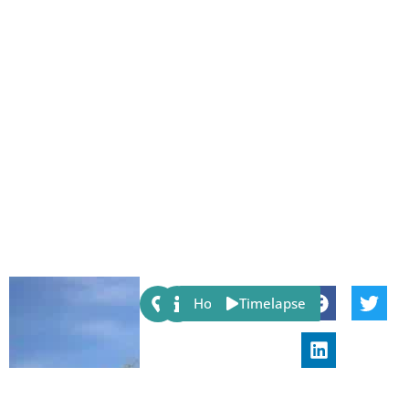
Share:
Host
Timelapse