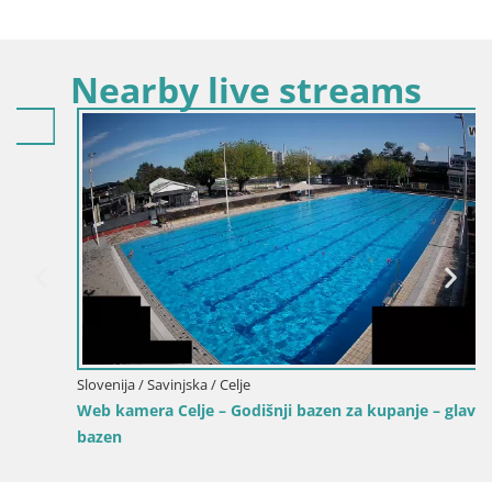
Nearby live streams
Slovenija / Savinjska / Celje
Web kamera Celje – Godišnji bazen za kupanje – glavni
bazen