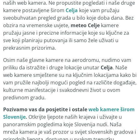
naših web kamera. Ne propustite pogledati i naše druge
kamere postavljene širom
Celja
koje vam pružaju
sveobuhvatan pregled grada u bilo koje doba dana. Bez
obzira na vremenske uvjete,
meteo Celje
kamere
pružaju jasne i precizne informacije koje su ključne za
sve koji planiraju putovanja ili samo žele uživati u
prekrasnim prizorima.
Osim naše glavne kamere na aerodromu, nudimo vam
priliku da istražite i druge lokacije unutar
Celja
. Naše
web kamere smještene su na ključnim lokacijama kako bi
vam pružile najbolji mogući pogled na različite događaje,
kulturne manifestacije i svakodnevni život u ovom
predivnom gradu.
Pozivamo vas da posjetite i ostale
web kamere širom
Slovenije
.
Otkrijte ljepote naših krajeva i uživajte u
panoramskim pogledima koje Slovenija nudi. Naša
mreža kamera je vaš prozor u svijet slovenskih gradova i
prirodnih ljepota, dostupan u svakom trenutku.