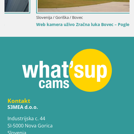
Slovenija / Goriška / Bovec
Web kamera uživo Zračna luka Bovec – Pogled na Kanin
Kontakt
S3MEA d.o.o.
Industrijska c. 44
SI-5000 Nova Gorica
Slovenia