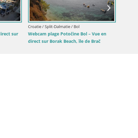
 Lučica Brela – Vue en
côte adriatique