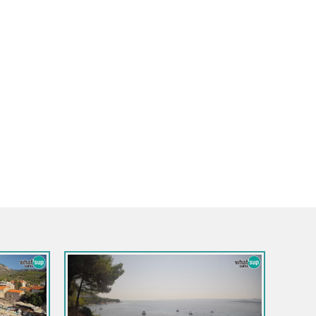
Croatie / Split-Dalmatie / Sinj
Sinj centre-ville
Dalmatie / Brela