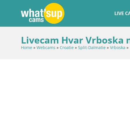
LIVE 
Livecam Hvar Vrboska m
Home
»
Webcams
»
Croatie
»
Split-Dalmatie
»
Vrboska
»