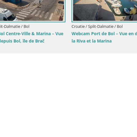
Webcam Plage
direct sur la 
Croatie / Split-Dalmatie / Brač
t
Webcam Sutivan Panorama – Vue en
direct depuis l’île de Brač