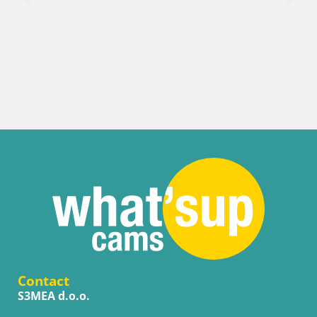
Croatie / Split-Dalmatie / Sinj
Sinj centre-ville
Contact
S3MEA d.o.o.