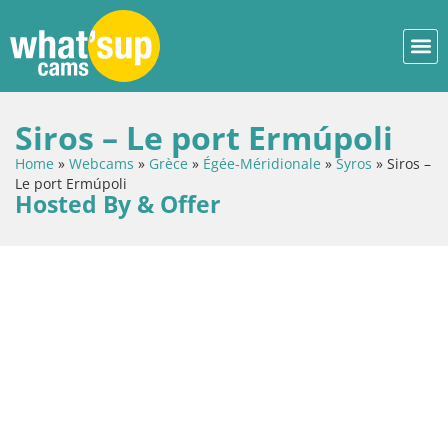
Siros – Le port Ermúpoli
Home
»
Webcams
»
Grèce
»
Égée-Méridionale
»
Syros
»
Siros –
Le port Ermúpoli
Hosted By & Offer