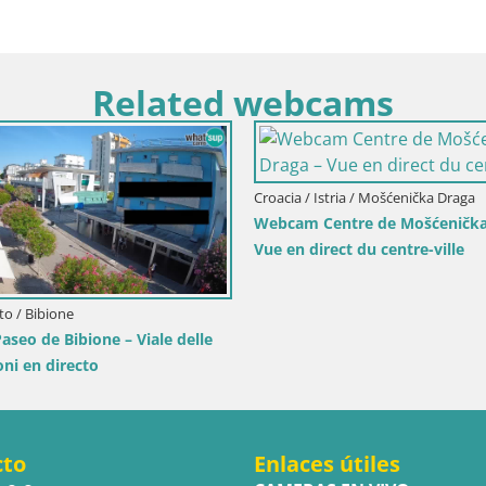
Related webcams
-Senj / Senj
ecto – Parque de los Escritores
Velebit
Croacia / Karlovac / Karlovac
Webcam Castillo Dubovac Karlov
Vista en directo del histórico cas
cto
Enlaces útiles