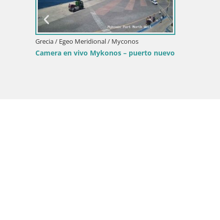
o Meridional / Myconos
ista del puerto viejo