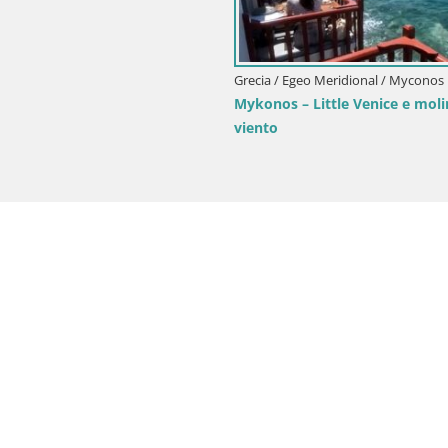
Estadio Municipal de Hermópolis – la isla
de Syros