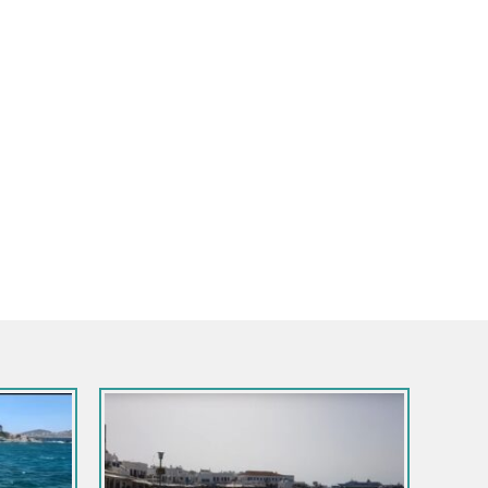
geo Meridional / Siros
Grecia / Egeo Meridional / Siros
El puerto in Ermúpoli
Syros – playa Galissas