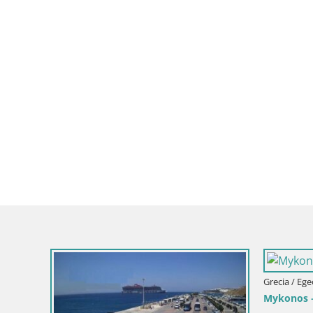
Grecia / Egeo Meridional / Siros
Webcam Hermoupolis – plaza Mi
Syros Isla