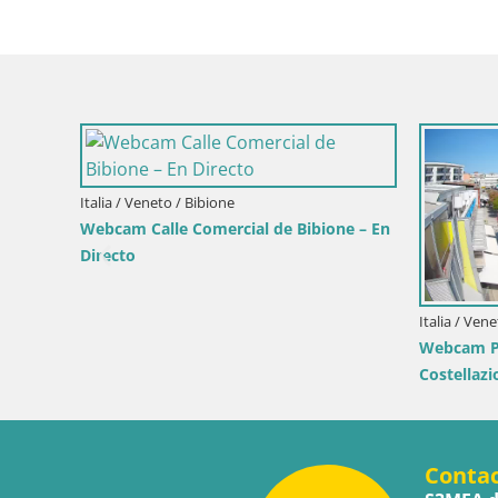
Italia / Lika-Senj / Senj
Croacia / Lika
ga –
Writers’ Park Webcam Senj – Live by the
Senj en dir
Sea
y Canal de 
Conta