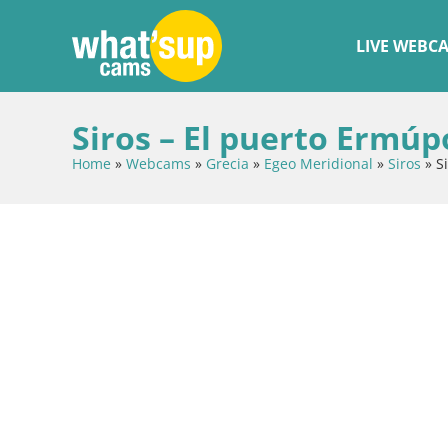
LIVE WEBC
Siros – El puerto Ermúp
Home
»
Webcams
»
Grecia
»
Egeo Meridional
»
Siros
»
S