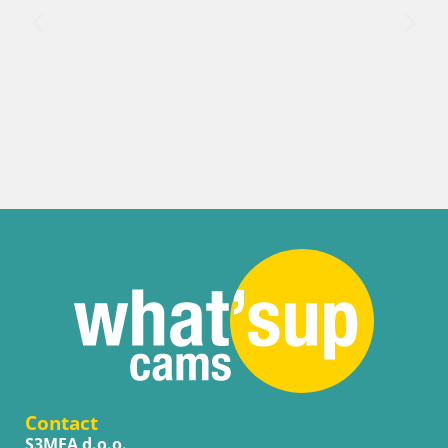
Croatie / Lika-Senj / Senj
Webcam port de Senj – Vue sur la jetée et
Contact
S3MEA d.o.o.