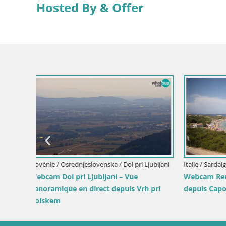
Hosted By & Offer
Slovénie / Savinjska / Velenje
Croatie / Pr
Webcam lac de Velenje – Vue en direct
Webcam po
depuis Velenje Beach
lumières d