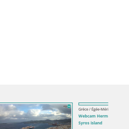
Grèce / Égée-Méridionale / Syros
Syros – plage Galissas