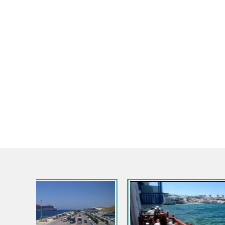
Grèce / Égée-Méridionale / Syros
Webcam Hermoupolis – place Miaoulis –
Syros island
Grèce / Égé