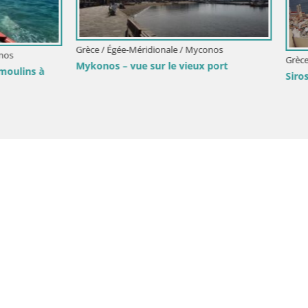
cipal de Hermopolis – Île de
Grèce / Égée-Méridionale / Syros
Siros – Le port in Ermúpoli