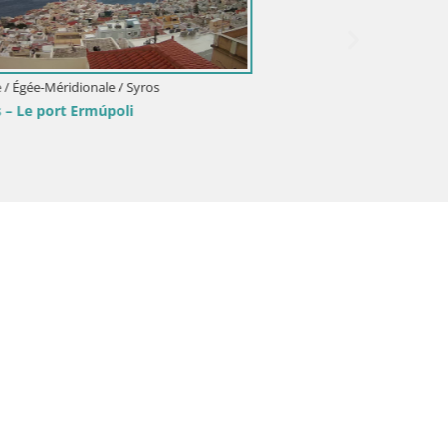
Grèce / 
Syros –