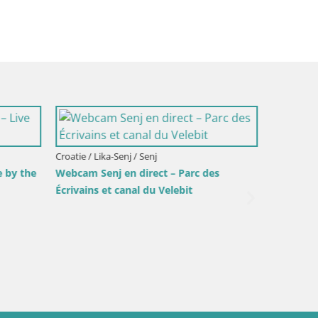
co
Vue depuis
Croatie / Lika-Senj / Senj
Italie /
Webcam port de Senj – Vue sur la jetée
Webcam 
et le phare
Su Giu