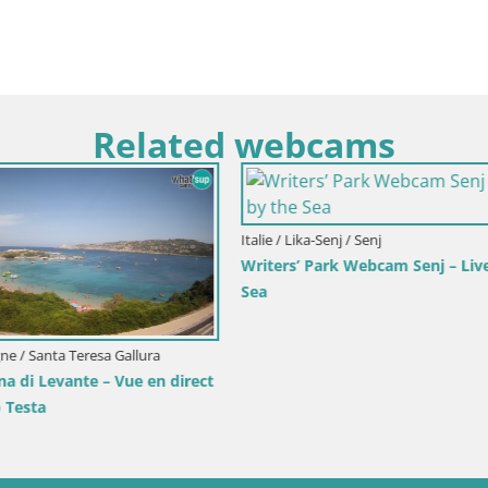
Related webcams
Italie / Trentin-Haut Adige / Dobbia
Webcam Toblach Dolomites – 
l’Hôtel Rosengarten
imorje-Gorski Kotar / Ika
rt d’Ika – Vue en direct et
’Opatija