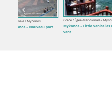
Stade Muni
Syros