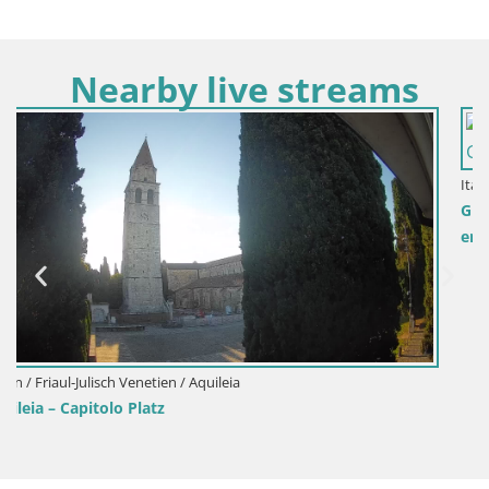
Nearby live streams
Italien / Friaul-Julisch Venetien / Görz
Grenzenlose Webcam: Nova Gorica und Gorizia / Görz live
erleben!