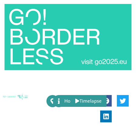
Share:
Host
Timelapse