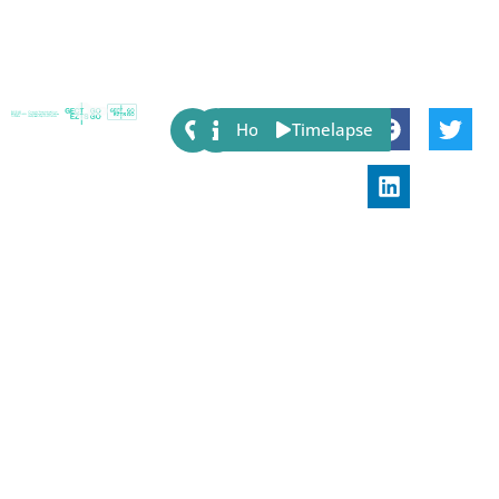
Share:
Host
Timelapse