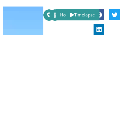
Share:
Host
Timelapse