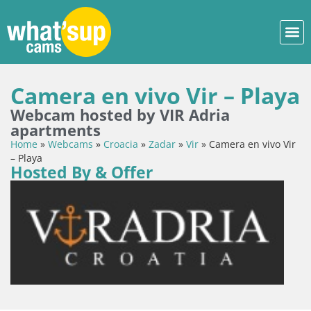
Camera en vivo Vir – Playa
Webcam hosted by VIR Adria
apartments
Home
»
Webcams
»
Croacia
»
Zadar
»
Vir
»
Camera en vivo Vir
– Playa
Hosted By & Offer