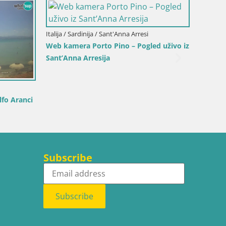
Italija / Sardinija / Sant'Anna Arresi
Web kamera Porto Pino – Pogled uživo iz
Sant’Anna Arresija
Italija /
fo Aranci
Web ka
plažu S
Subscribe
Subscribe