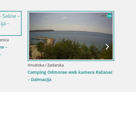
enica
ne –
–
Hrvatska / Zadarska
Hrvatska
Camping Odmoree web kamera Ražanac
Kamera
– Dalmacija