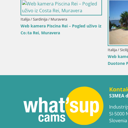
Italija / Sardinija / Muravera
Web kamera Piscina Rei – Pogled uživo iz
Costa Rei, Muravera
Italija / Sici
ogled
Web kamer
Duotone P
Konta
S3MEA d
Industrij
SI-5000 
Slovenia