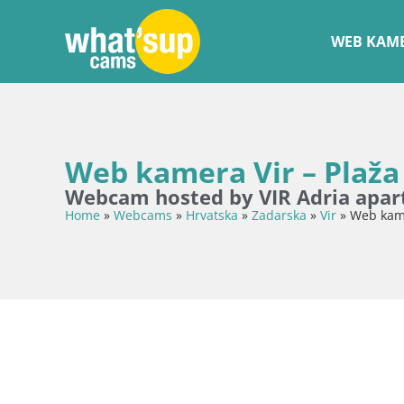
WEB KAME
Web kamera Vir – Plaža
Webcam hosted by VIR Adria apa
Home
»
Webcams
»
Hrvatska
»
Zadarska
»
Vir
»
Web kame