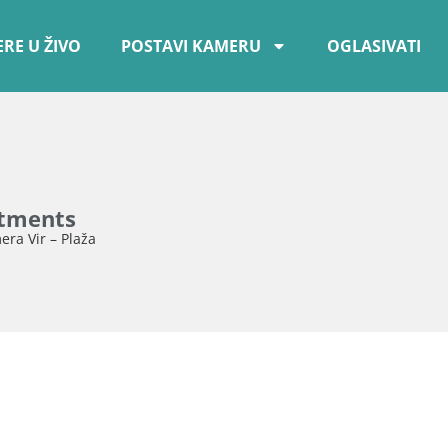
RE U ŽIVO
POSTAVI KAMERU
OGLASIVATI
rtments
ra Vir – Plaža