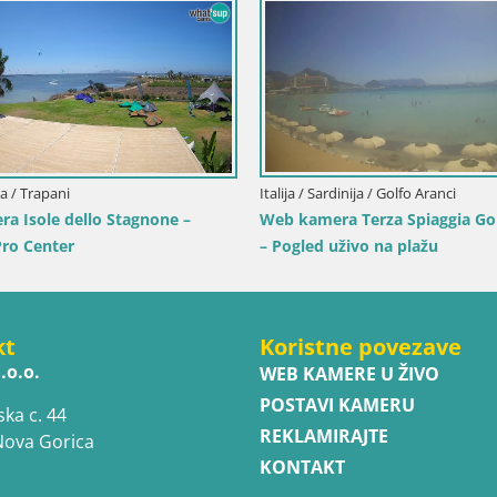
lija / Trapani
Italija / Sardinija / Golfo Aranci
a Isole dello Stagnone –
Web kamera Terza Spiaggia Gol
ro Center
– Pogled uživo na plažu
kt
Koristne povezave
.o.o.
WEB KAMERE U ŽIVO
POSTAVI KAMERU
ska c. 44
REKLAMIRAJTE
Nova Gorica
KONTAKT