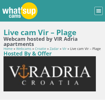
Live cam Vir – Plage
Webcam hosted by VIR Adria
apartments
Home
»
Webcams
»
Croatie
»
Zadar
»
Vir
»
Live cam Vir – Plage
Hosted By & Offer