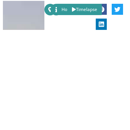
Share:
Host
Timelapse