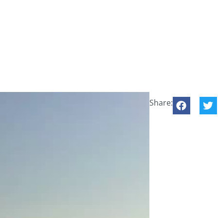
Share: