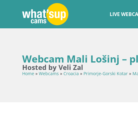
LIVE WEBC
Webcam Mali Lošinj – pl
Hosted by Veli Zal
Home
»
Webcams
»
Croacia
»
Primorje-Gorski Kotar
»
Ma