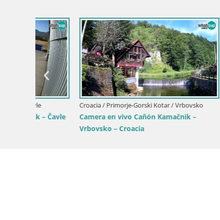
vsko
Croacia / Primorje-Gorski Kotar / Mali Lošinj
Croacia / Pr
–
Cámara web de la isla de Unije: explore
Webcam en
la belleza de la joya escondida de Croacia
Croacia