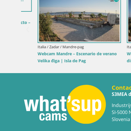
Italia / Cerdeña / Muravera
Italia / Sicil
Webcam Piscina Rei – Vista en directo
Webcam Is
desde Costa Rei, Muravera
Pro Cente
en
Conta
S3MEA d
Industrij
SI-5000 
Slovenia