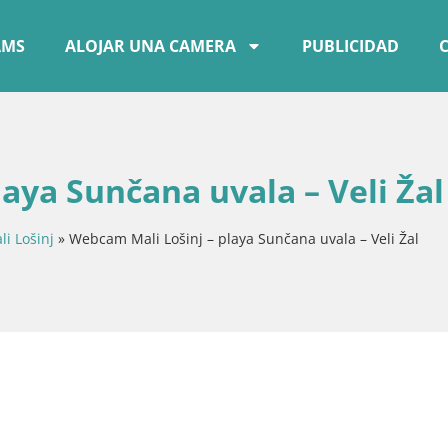
AMS
ALOJAR UNA CAMERA
PUBLICIDAD
aya Sunčana uvala – Veli Žal
li Lošinj
»
Webcam Mali Lošinj – playa Sunčana uvala – Veli Žal