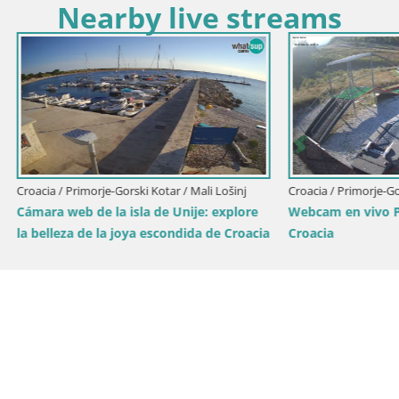
Nearby live streams
Croacia / Primorje-Gorski Kotar / Op
imorje-Gorski Kotar / Fužine
Webcam Puerto Volosko – Vist
 vivo Pista de trineo Fužine –
de Marina Mul | Opatija