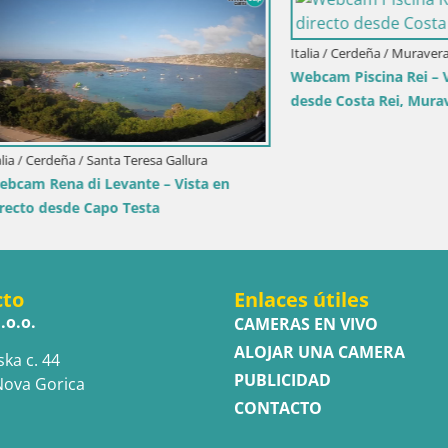
ia / Trapani
ole dello Stagnone – Duotone
r
Italia / Cerdeña / Golfo Aranci
Webcam Terza Spiaggia Golfo A
Vista en directo de la playa
cto
Enlaces útiles
.o.o.
CAMERAS EN VIVO
ALOJAR UNA CAMERA
ska c. 44
PUBLICIDAD
Nova Gorica
CONTACTO