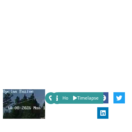
Share:
Host
Timelapse