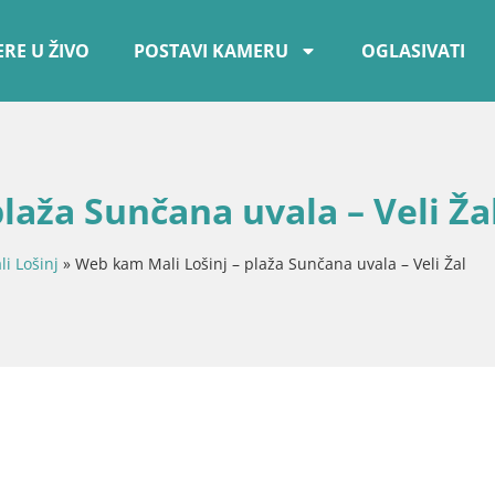
RE U ŽIVO
POSTAVI KAMERU
OGLASIVATI
laža Sunčana uvala – Veli Ža
li Lošinj
»
Web kam Mali Lošinj – plaža Sunčana uvala – Veli Žal