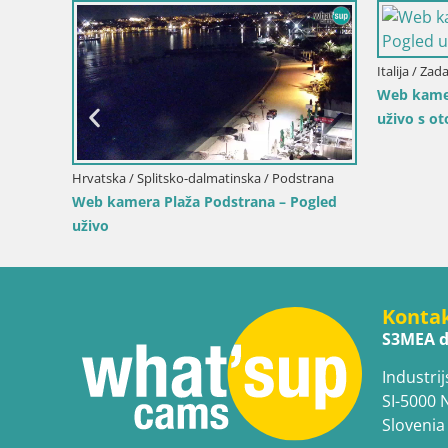
a
Pogled
Italija / Sardinija / Muravera
Italija / Si
Web kamera Piscina Rei – Pogled uživo iz
Web kame
Costa Rei, Muravera
Duotone
Konta
S3MEA d
Industrij
SI-5000 
Slovenia