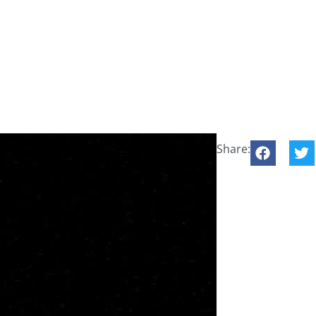
Share: