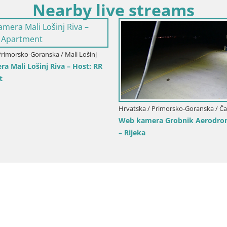
Nearby live streams
Hrvatska / Primorsko-Goranska / 
/ Primorsko-Goranska / Fužine
Web kamera Volosko marina 
ra uživo Sanjkalište Fužine –
Pogled uživo na luku | Opati
a