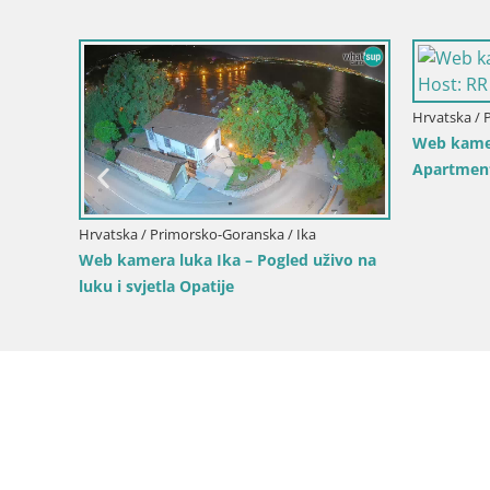
bovsko
Hrvatska / Primorsko-Goranska / Mali Lošinj
Hrvatska 
–
Web kamera otoka Unije – Istražite
Web kame
ljepote skrivenog dragulja Hrvatske
Hrvatsk