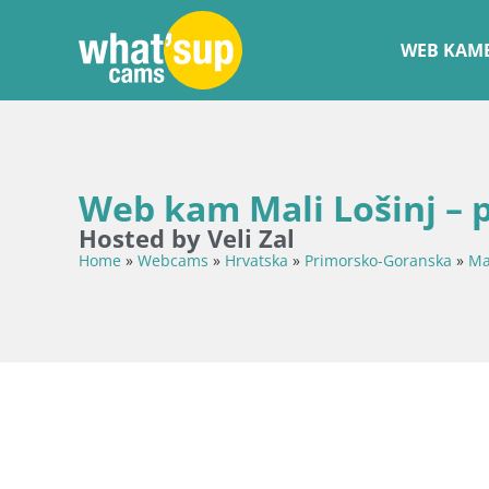
WEB KAME
Web kam Mali Lošinj – p
Hosted by Veli Zal
Home
»
Webcams
»
Hrvatska
»
Primorsko-Goranska
»
Ma