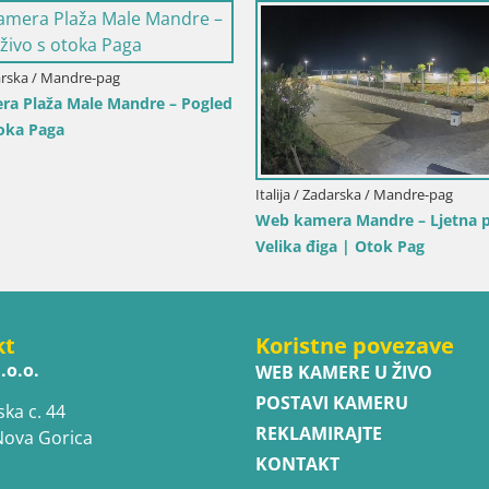
cilija / Trapani
Italija / Sardinija / Golfo Aranci
ra Isole dello Stagnone –
Web kamera Terza Spiaggia G
 Pro Center
– Pogled uživo na plažu
kt
Koristne povezave
.o.o.
WEB KAMERE U ŽIVO
POSTAVI KAMERU
ska c. 44
REKLAMIRAJTE
Nova Gorica
KONTAKT