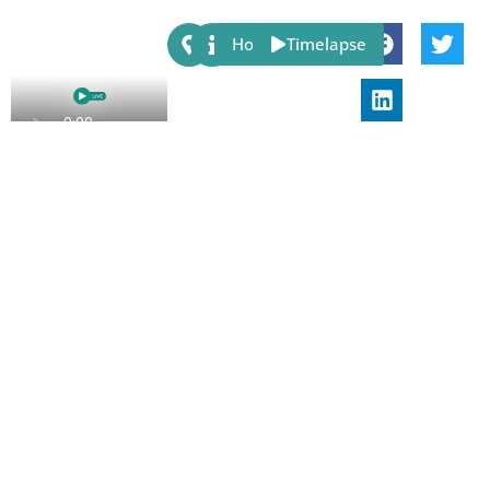
Share:
Host
Timelapse