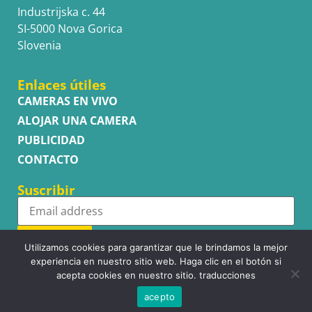
Industrijska c. 44
SI-5000 Nova Gorica
Slovenia
Enlaces útiles
CAMERAS EN VIVO
ALOJAR UNA CAMERA
PUBLICIDAD
CONTACTO
Suscribir
Subscribe
Utilizamos cookies para garantizar que le brindamos la mejor
experiencia en nuestro sitio web. Haga clic en el botón si
acepta cookies en nuestro sitio. traducciones
acepto
Copyright © WhatsupCams 2016 - 2026. All right reserved.