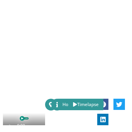
Share:
Host
Timelapse