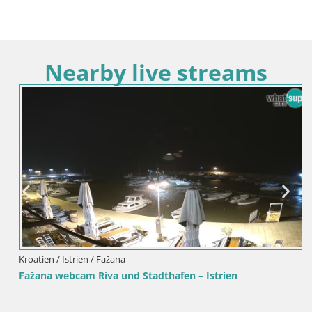
Nearby live streams
Kroatien / Istrien / Fažana
Fažana webcam Riva und Stadthafen – Istrien