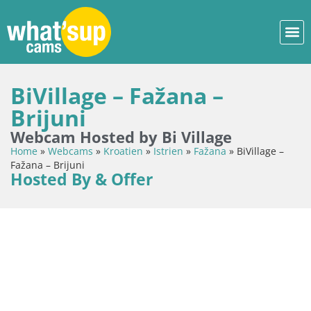
BiVillage – Fažana –
Brijuni
Webcam Hosted by Bi Village
Home
»
Webcams
»
Kroatien
»
Istrien
»
Fažana
»
BiVillage –
Fažana – Brijuni
Hosted By & Offer