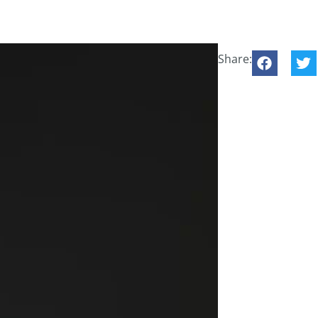
Share: