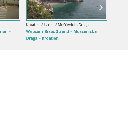
Kroatien / Istrien / Višnjan
Višnjan-Observatorium L
Explore the Sky, Asteroi
Meteoroids
ien / Istrien / Mošćenička Draga
am Brseč Strand – Mošćenička
a – Kroatien