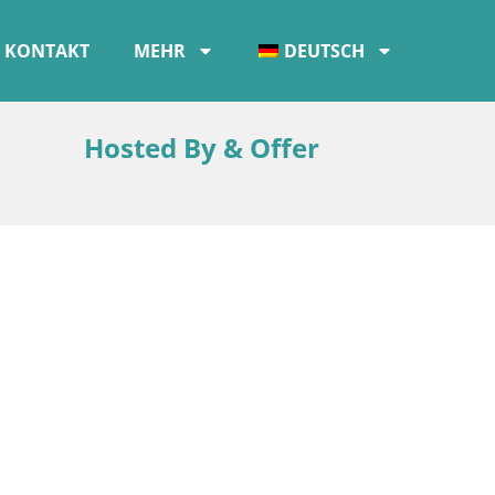
KONTAKT
MEHR
DEUTSCH
Hosted By & Offer