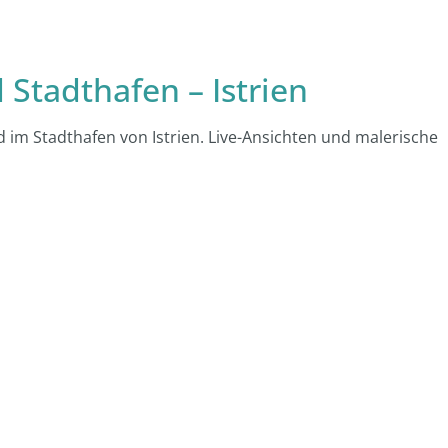
Stadthafen – Istrien
im Stadthafen von Istrien. Live-Ansichten und malerische