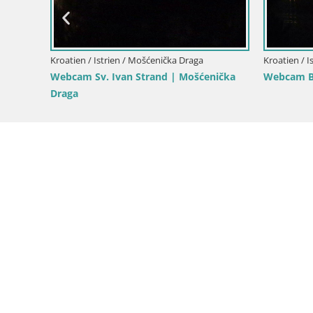
 / Istrien / Mošćenička Draga
Kroatien / Istrien / Rovinj
 Sv. Ivan Strand | Mošćenička
Webcam Borik Strand Rovinj 