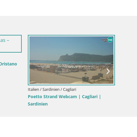
 Oristano
Italien / Sardinien / Cagliari
Italien /
Poetto Strand Webcam | Cagliari |
Costa R
Sardinien
Sardin