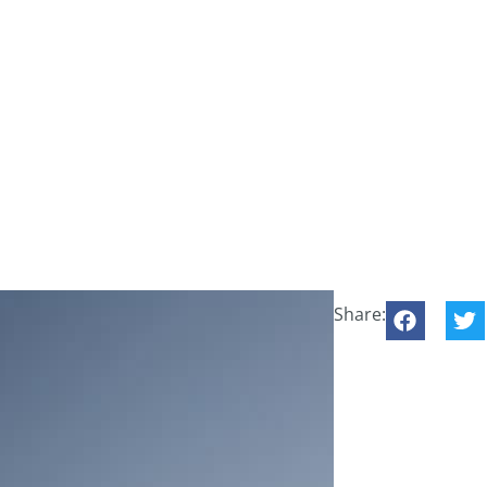
Share: