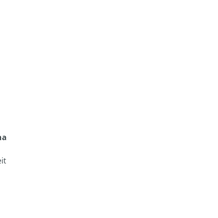
na
it