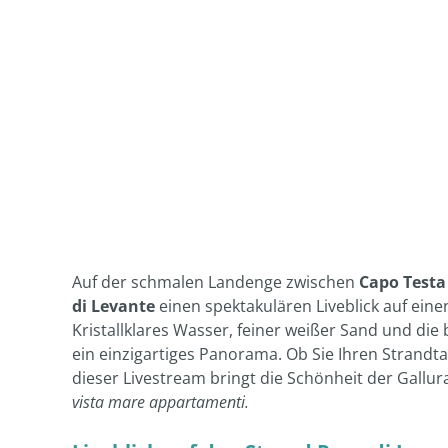
Auf der schmalen Landenge zwischen
Capo Testa
di Levante
einen spektakulären Liveblick auf ein
Kristallklares Wasser, feiner weißer Sand und die
ein einzigartiges Panorama. Ob Sie Ihren Strandt
dieser Livestream bringt die Schönheit der Gallur
vista mare appartamenti.
Liveblick auf den Strand Rena di Lev
Nutzen Sie diese Webcam, um das
Wetter
, die M
Besuch zu überprüfen. Die Kamera zeigt die ber