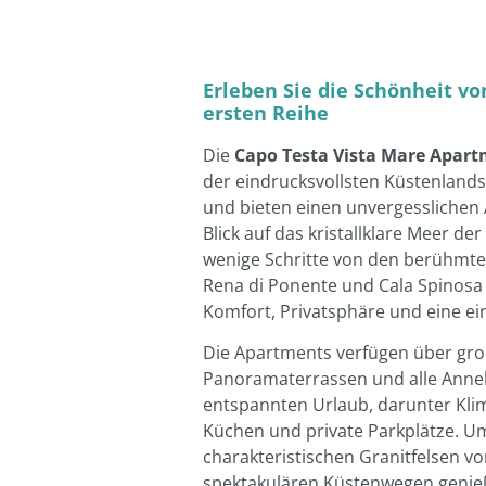
Erleben Sie die Schönheit vo
ersten Reihe
Die
Capo Testa Vista Mare Apar
der eindrucksvollsten Küstenland
und bieten einen unvergesslichen 
Blick auf das kristallklare Meer de
wenige Schritte von den berühmte
Rena di Ponente und Cala Spinosa e
Komfort, Privatsphäre und eine ei
Die Apartments verfügen über gr
Panoramaterrassen und alle Anneh
entspannten Urlaub, darunter Klim
Küchen und private Parkplätze. 
charakteristischen Granitfelsen v
spektakulären Küstenwegen genie
voller Ruhe und Natur, während d
Teresa Gallura bequem erreichbar 