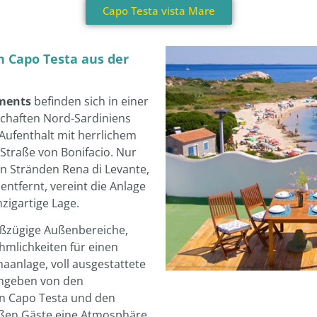
n Capo Testa aus der
tments
befinden sich in einer
schaften Nord-Sardiniens
Aufenthalt mit herrlichem
r Straße von Bonifacio. Nur
n Stränden Rena di Levante,
ntfernt, vereint die Anlage
nzigartige Lage.
oßzügige Außenbereiche,
mlichkeiten für einen
aanlage, voll ausgestattete
Umgeben von den
on Capo Testa und den
ßen Gäste eine Atmosphäre
as Zentrum von Santa
bleibt.