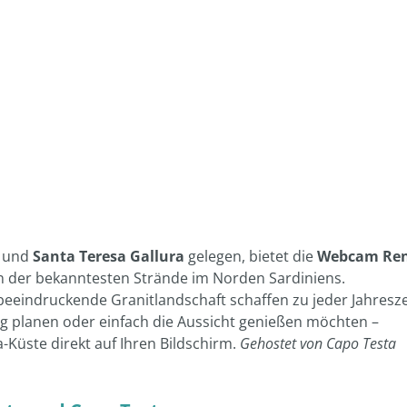
und
Santa Teresa Gallura
gelegen, bietet die
Webcam Re
en der bekanntesten Strände im Norden Sardiniens.
 beeindruckende Granitlandschaft schaffen zu jeder Jahresze
ag planen oder einfach die Aussicht genießen möchten –
a-Küste direkt auf Ihren Bildschirm.
Gehostet von Capo Testa
ante und Capo Testa
eeresbedingungen und die Aktivität am Strand vor Ihrem
ühmte Landenge zwischen Capo Testa und Santa Teresa