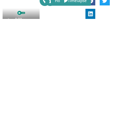
Host
Timelapse