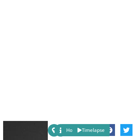
Share:
Host
Timelapse