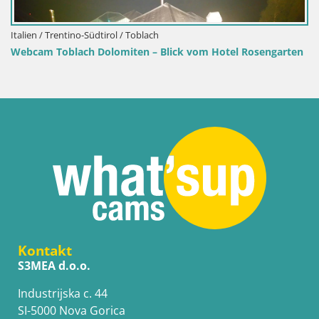
Kroatien / Lika-Senj / Senj
vom Hotel Rosengarten
Senj Hafen Webcam – Wellenbrecher 
Liveblick
Kontakt
S3MEA d.o.o.
Industrijska c. 44
SI-5000 Nova Gorica