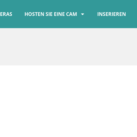
ERAS
HOSTEN SIE EINE CAM
INSERIEREN