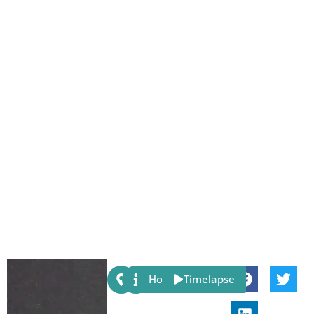
Share:
Host
Timelapse