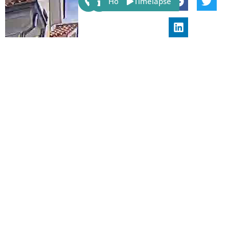
Host
Timelapse