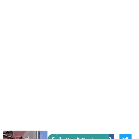
Share: