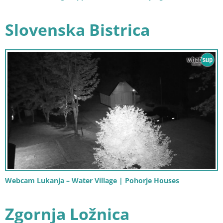
Slovenska Bistrica
Webcam Lukanja – Water Village | Pohorje Houses
Zgornja Ložnica