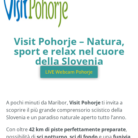
Visit Pohorje – Natura,
sport e relax nel cuore
della Slovenia
LIVE Webcam Pohorje
A pochi minuti da Maribor,
Visit Pohorje
ti invita a
scoprire il più grande comprensorio sciistico della
Slovenia e un paradiso naturale aperto tutto l’anno.
Con oltre
42 km di piste perfettamente preparate
,
possibilità di
sci notturno
,
sci di fondo
e una
funivia