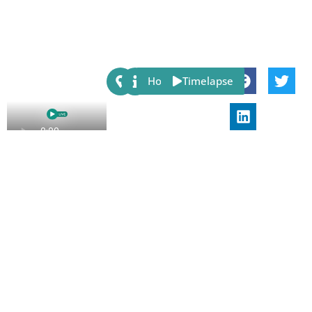
Share:
Host
Timelapse