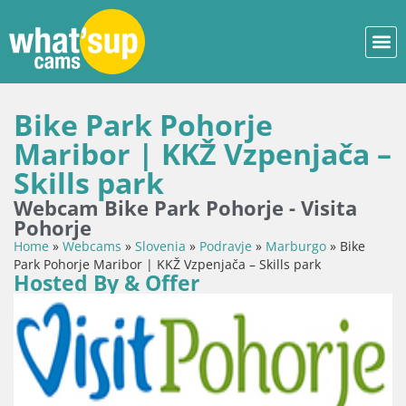
Bike Park Pohorje
Maribor | KKŽ Vzpenjača –
Skills park
Webcam Bike Park Pohorje - Visita
Pohorje
Home
»
Webcams
»
Slovenia
»
Podravje
»
Marburgo
»
Bike
Park Pohorje Maribor | KKŽ Vzpenjača – Skills park
Hosted By & Offer