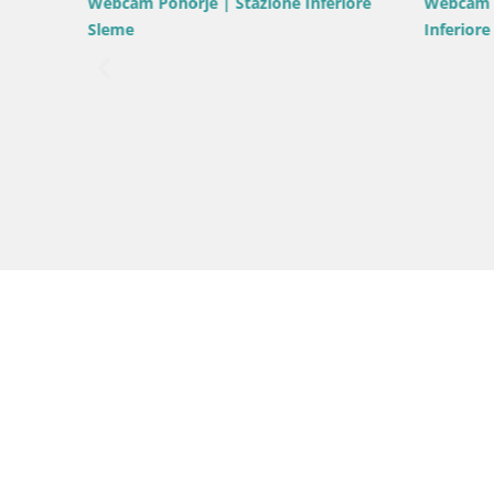
Webcam Pohorje | Stazione Inferiore
Webcam Po
Sleme
Inferiore
one