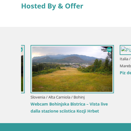
Hosted By & Offer
Italia / Tren
Marebbe
Piz de Plai
Slovenia / Alta Carniola / Bohinj
zione
Webcam Bohinjska Bistrica – Vista live
nj
dalla stazione sciistica Kozji Hrbet