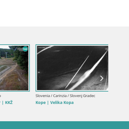
Slovenia 
Kope Sk
diretta
Slovenia / Carinzia / Slovenj Gradec
KŽ
Kope | Velika Kopa