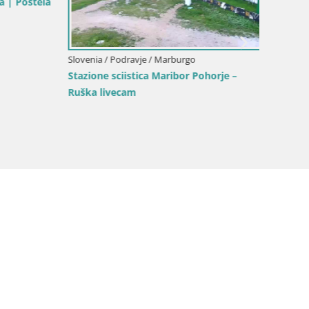
| Poštela
Slovenia / Podravje / Marburgo
Slovenia
Stazione sciistica Maribor Pohorje –
Webcam 
Ruška livecam
Jakec –