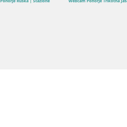
horje Ruška | Stazione
Webcam Pohorje Trikotna Jasa 