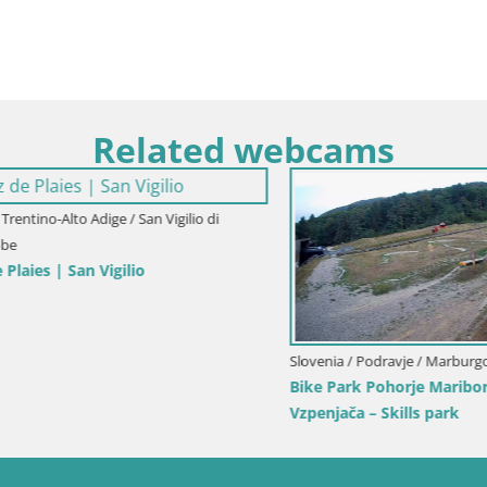
Related webcams
tino-Alto Adige / San Vigilio di
es | San Vigilio
Slovenia / Podravje / Marburgo
Bike Park Pohorje Maribor | K
Vzpenjača – Skills park