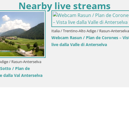
Nearby live streams
ntino-Alto Adige / Brunico
ciistica di Plan de Corones |
runico
Italia / Trentino-Alto Adige / Brunico
Kronplatz peak | view to Valda
Olang