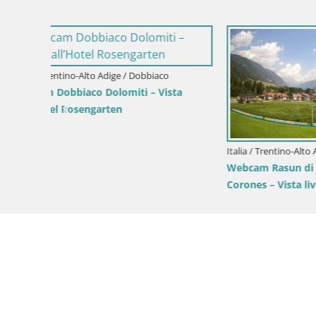
Italia / Tre
Stazione s
vista su B
Italia / Trentino-Alto Adige / Rio Pusteria
Webcam Gitschlift / seggiovia Gitsch
live