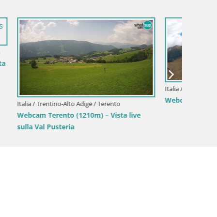
Italia / Trentino-Alto Adige / Rio Pusteria
Italia / 
ora –
Hotel Masl | Rio Pusteria | Valles
Marebb
Piz de P