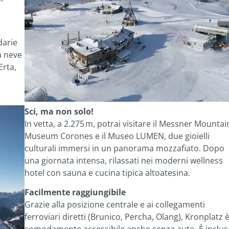
darie
la neve
Erta,
Sci, ma non solo!
In vetta, a 2.275 m, potrai visitare il Messner Mountai
Museum Corones e il Museo LUMEN, due gioielli
culturali immersi in un panorama mozzafiato. Dopo
una giornata intensa, rilassati nei moderni wellness
hotel con sauna e cucina tipica altoatesina.
Facilmente raggiungibile
Grazie alla posizione centrale e ai collegamenti
ferroviari diretti (Brunico, Percha, Olang), Kronplatz 