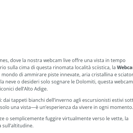
ones, dove la nostra webcam live offre una vista in tempo
io sulla cima di questa rinomata località sciistica, la
Webc
mondo di ammirare piste innevate, aria cristallina e sciator
lla neve o desideri solo sognare le Dolomiti, questa webcam 
onici dell’Alto Adige.
: dai tappeti bianchi dell’inverno agli escursionisti estivi sot
 è solo una vista—è un’esperienza da vivere in ogni momento
ze o semplicemente fuggire virtualmente verso le vette, la
 sull’altitudine.