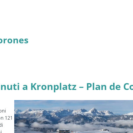
orones
nuti a Kronplatz – Plan de C
oni
on 121
di
i