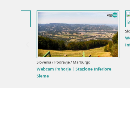
Slovenia / Podravje / Marburgo
Webcam Pohorje Ruška | Stazione
Inferiore
Slovenia / 
iore
Webcam Po