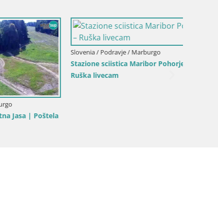
Slovenia
rje –
Webcam 
Jakec –
Slovenia / Podravje / Marburgo
Webcam Isola di Maribor Piscina