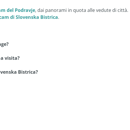
am del Podravje
, dai panorami in quota alle vedute di città.
am di Slovenska Bistrica
.
age?
a visita?
ovenska Bistrica?