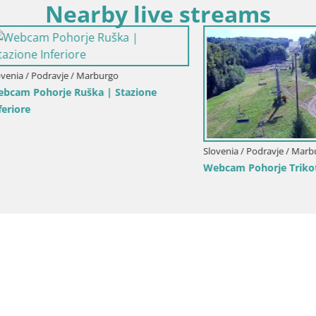
Nearby live streams
Slovenia / Podravje / Marburgo
Stazione sciistica Maribor Poho
Ruška livecam
Podravje / Marburgo
horje Trikotna Jasa | Poštela