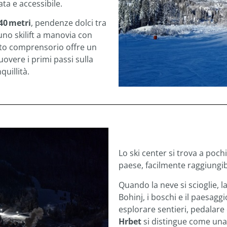
ata e accessibile.
40 metri
, pendenze dolci tra
 uno skilift a manovia con
sto comprensorio offre un
overe i primi passi sulla
uillità.
Lo ski center si trova a pochi
paese, facilmente raggiungi
Quando la neve si scioglie, l
Bohinj, i boschi e il paesagg
esplorare sentieri, pedalare
Hrbet
si distingue come una