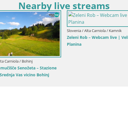
Nearby live streams
lta Carniola / Kranjska Gora
Slovenia / Alta Carniola / Kamnik
ora | Velika Dolina
Velika Planina | Gradišče