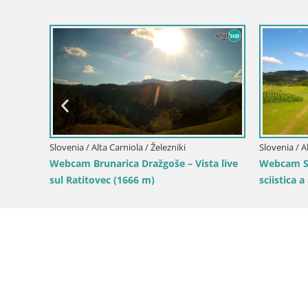
Slovenia / Alta Carniola / Kranjska Gora
Slovenia / A
so Špik
Comprensorio sciistico Kranjska Gora |
Kranjska G
Brsnina