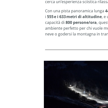
cerca un’esperienza sciistica rilass
Con una pista panoramica lunga
4
i
555 e i 633 metri di altitudine
, e
capacità di
800 persone/ora
, que
ambiente perfetto per chi vuole mu
neve o godersi la montagna in tranq