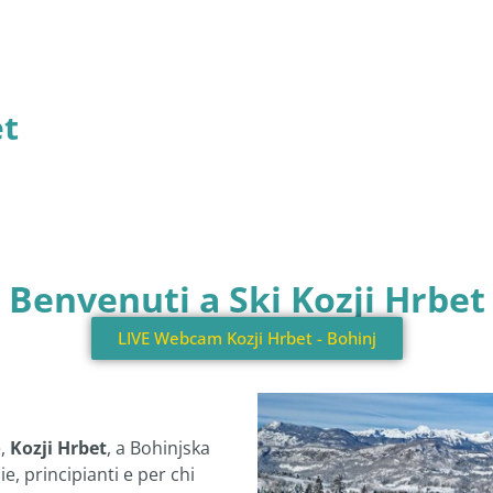
et
Benvenuti a Ski Kozji Hrbet
LIVE Webcam Kozji Hrbet - Bohinj
e,
Kozji Hrbet
, a Bohinjska
ie, principianti e per chi