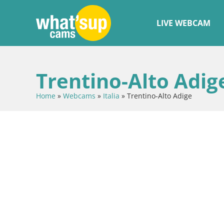
LIVE WEBCAM
Trentino-Alto Adig
Home
»
Webcams
»
Italia
»
Trentino-Alto Adige