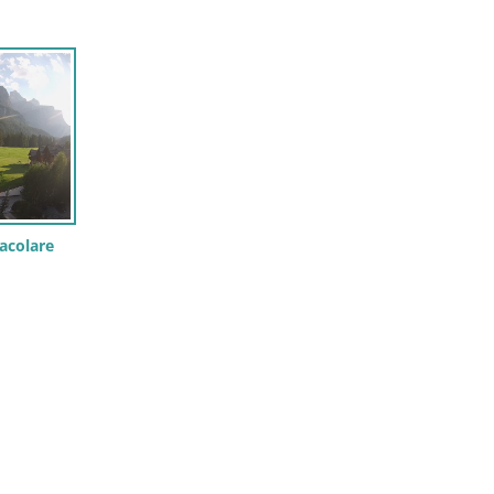
acolare