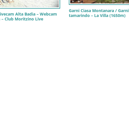
Garni Ciasa Montanara / Garni
livecam Alta Badia – Webcam
tamarindo – La Villa (1650m)
la – Club Moritzino Live