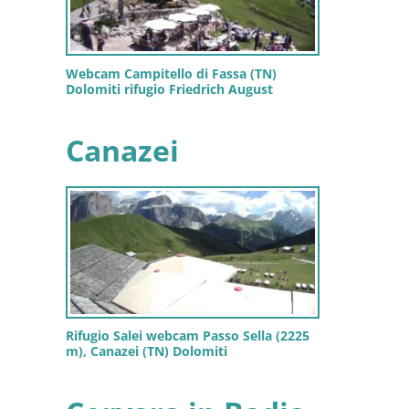
Webcam Campitello di Fassa (TN)
Dolomiti rifugio Friedrich August
Canazei
Rifugio Salei webcam Passo Sella (2225
m), Canazei (TN) Dolomiti