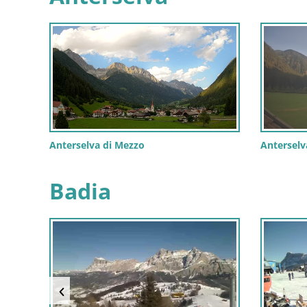
Anterselva di Mezzo
Anterselv
Badia