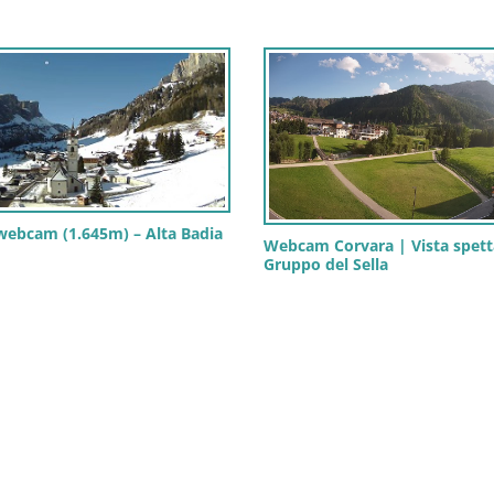
webcam (1.645m) – Alta Badia
Webcam Corvara | Vista spett
Gruppo del Sella