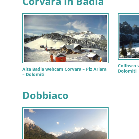
Corvara in Badia
Colfosco 
Alta Badia webcam Corvara – Piz Arlara
Dolomiti
– Dolomiti
Dobbiaco