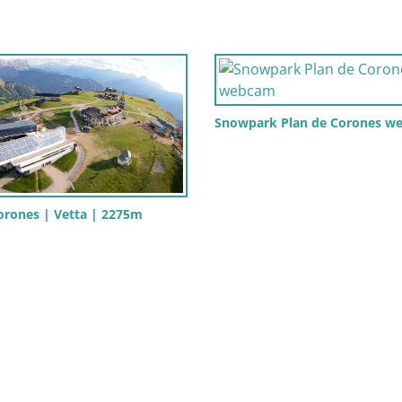
Snowpark Plan de Corones w
orones | Vetta | 2275m