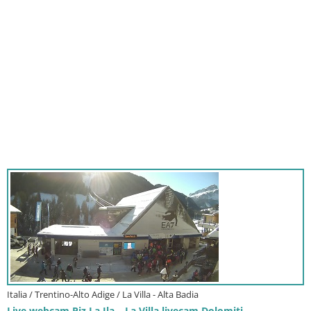
Italia / Trentino-Alto Adige / La Villa - Alta Badia
Live webcam Piz La Ila – La Villa livecam Dolomiti