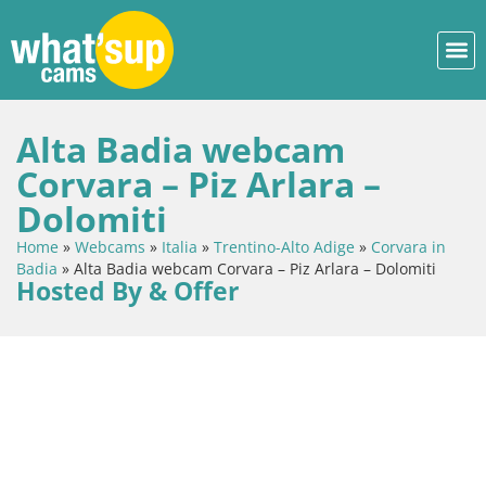
Alta Badia webcam
Corvara – Piz Arlara –
Dolomiti
Home
»
Webcams
»
Italia
»
Trentino-Alto Adige
»
Corvara in
Badia
»
Alta Badia webcam Corvara – Piz Arlara – Dolomiti
Hosted By & Offer