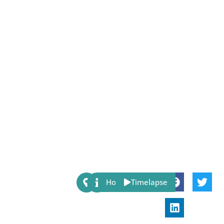
Share:
Host
Timelapse