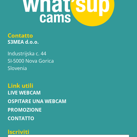
Contatto
S3MEA d.o.o.
Industrijska c. 44
SI-5000 Nova Gorica
Slovenia
Link utili
LIVE WEBCAM
OSPITARE UNA WEBCAM
PROMOZIONE
CONTATTO
Iscriviti