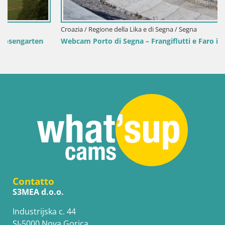
Croazia / Regione della Lika e di Segna / Segna
Webcam Porto di Segna – Frangiflutti e Faro in diretta
Contatto
S3MEA d.o.o.
Industrijska c. 44
SI-5000 Nova Gorica