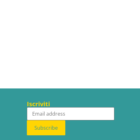
Iscriviti
Subscribe