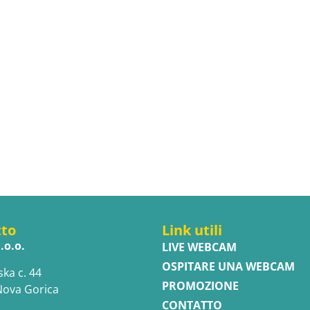
tto
Link utili
.o.o.
LIVE WEBCAM
OSPITARE UNA WEBCAM
ska c. 44
PROMOZIONE
Nova Gorica
CONTATTO