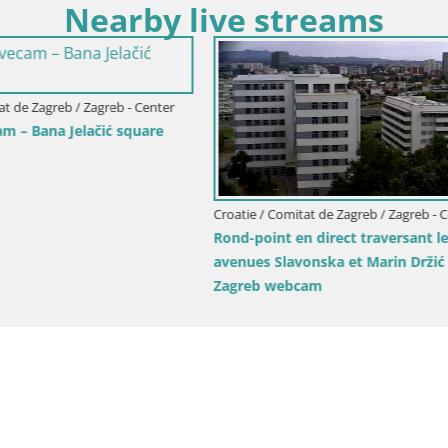
Nearby live streams
omitat de Zagreb / Jastrebarsko
apetić – Jastrebarsko
Croatie / Comitat de Zagreb / Jastre
LIVEcam Perivoj Château d’Erd
Jastrebarsko