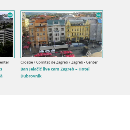
Croatie 
Webcam
barsko
Croatie / Comitat de Zagreb / Jastrebarsko
ödy –
Livecam Plešivica webcam Jastrebarsko