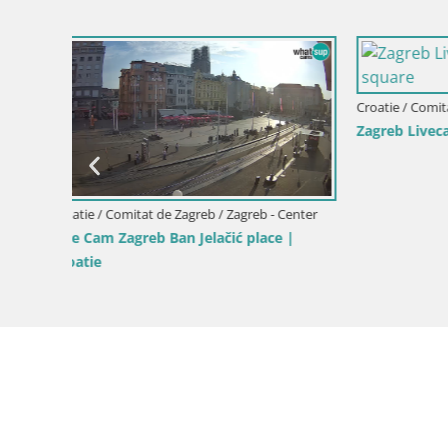
Croatie / C
Live cam J
Center
Croatie / Comitat de Zagreb / Zagreb - Center
es
Ban Jelačić live cam Zagreb – Hotel
 à
Dubrovnik