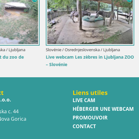
Osrednjeslovenska / Ljubljana
Croatie / Karlovac / Karlovac
ive webcam ZOO Ljubljana
AQUATIKA Karlovac – Aquariu
douce live cam
ct
Liens utiles
.o.o.
LIVE CAM
HÉBERGER UNE WEBCAM
ska c. 44
PROMOUVOIR
Nova Gorica
CONTACT