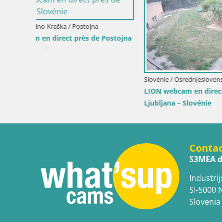
Croatie / Sisak-Moslavina / Jasenovac
Slovénie / 
érieur
Village européen de cigognes webcam
Saïmiri l
Parc naturel de Lonjsko polje
Conta
S3MEA d
Industrij
SI-5000 
Slovenia