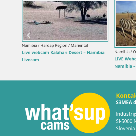
Namibia / Hardap Region / Mariental
Namibia / 
Live webcam Kalahari Desert – Namibia
LIVE Webc
Livecam
üste
Namibia –
Konta
S3MEA d
Industrij
SI-5000 
Slovenia