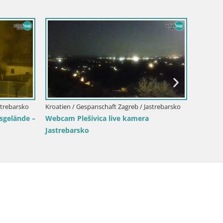
Kroatien
Webcam
strebarsko
Kroatien / Gespanschaft Zagreb / Jastrebarsko
sgelände –
Webcam Plešivica live kamera
Jastrebarsko