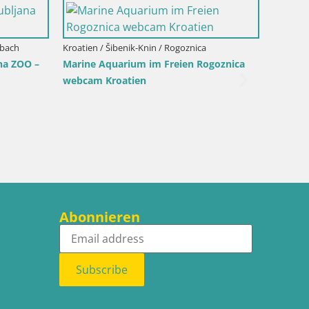
ibach
Kroatien / Šibenik-Knin / Rogoznica
na ZOO –
Marine Aquarium im Freien Rogoznica
webcam Kroatien
Kroatien
Webcam
Naturpa
Abonnieren
Subscribe