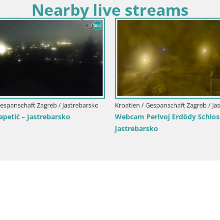
Nearby live streams
Gespanschaft Zagreb / Jastrebarsko
Kroatien / Gespanschaft Zagreb / Ja
petić – Jastrebarsko
Webcam Perivoj Erdödy Schlos
Jastrebarsko