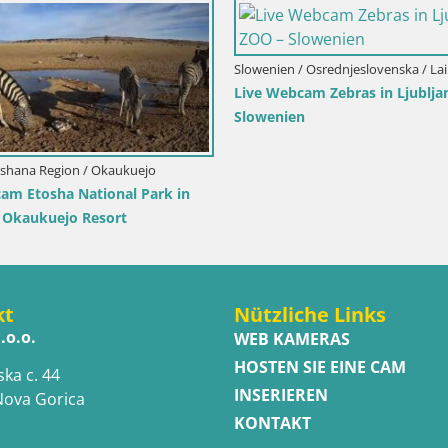
Slowenien / Osrednjeslovenska / La
Live Webcam Zebras in Ljublja
Slowenien
Oshana Region / Okaukuejo
am Etosha National Park in
 Okaukuejo Resort
kt
Nützliche Links
.o.o.
WEB KAMERAS
HOSTEN SIE EINE CAM
ska c. 44
INSERIEREN
Nova Gorica
KONTAKT