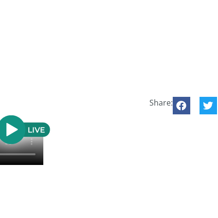
Share: