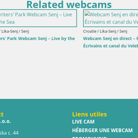
Related webcams
Italie / Trentin-Haut Adige / Dobbia
Webcam Toblach Dolomites – 
l’Hôtel Rosengarten
imorje-Gorski Kotar / Ika
rt d’Ika – Vue en direct et
’Opatija
ct
Liens utiles
.o.o.
LIVE CAM
HÉBERGER UNE WEBCAM
ska c. 44