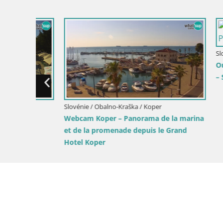
ostojna
Slovénie / 
Webcam en
Incroyable
Piranesi
Slovénie / Obalno-Kraška / Koper
Webcam en direct du port de Koper –
port de croisière et de fret – Slovénie