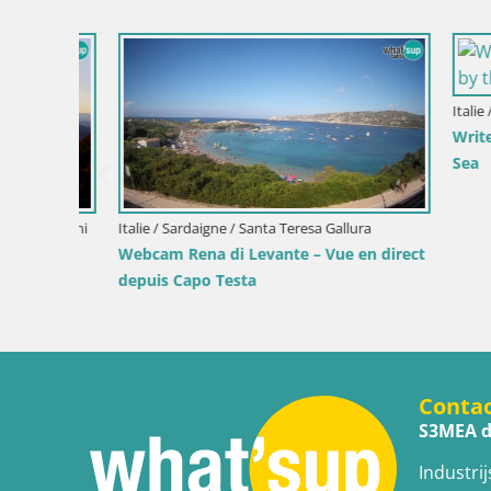
Slovénie / Savinjska / Velenje
Webcam lac de Velenje – Vue en direct
depuis Velenje Beach
Croatie / Pr
Webcam po
lumières d
Conta
S3MEA d
Industrij