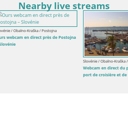
Nearby live streams
Obalno-Kraška / Piran
 direct de Piran “Mandrač” –
 vue en direct de la Villa
Slovénie / Obalno-Kraška / Piran
Villa Piranesi Vue en direct Pir
Slovénie