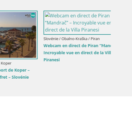
Slovénie / Obalno-Kraška / Koper
Slovénie
an –
Webcam en direct Koper – Vue
Live W
panoramique de la ville et du port –
de Pred
Slovénie