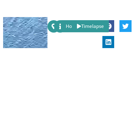
Share:
Host
Timelapse