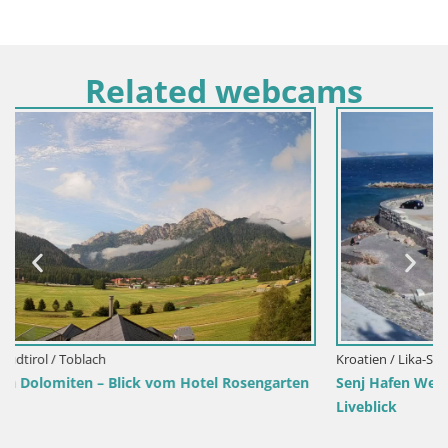
Related webcams
Kroatien / Lika-Senj / Senj
en
Senj Hafen Webcam – Wellenbrecher & Leuchtturm
Liveblick