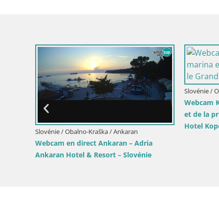
er –
énie
Slovénie / Obalno-Kraška / Piran
Slovénie / 
Webcam en direct de Piran “Mandrač” –
Villa Pira
Incroyable vue en direct de la Villa
Slovénie
Piranesi