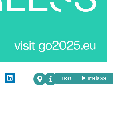
Host
Timelapse