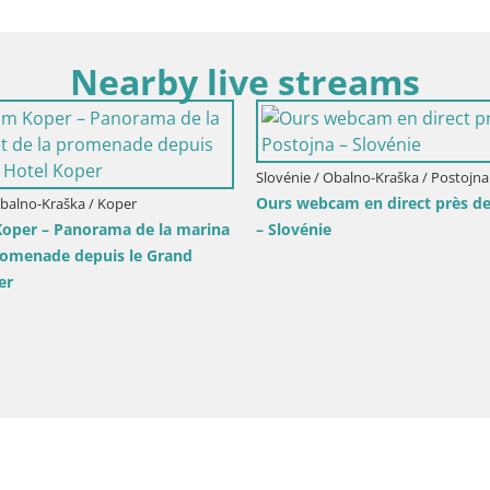
Nearby live streams
Obalno-Kraška / Piran
Slovénie / Obalno-Kraška / Koper
nesi Vue en direct Piran –
Webcam en direct Koper – Vue
panoramique de la ville et du p
Slovénie