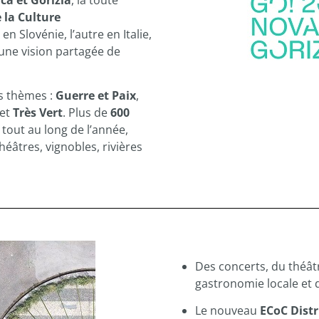
ca et Gorizia
, la toute
 la Culture
e en Slovénie, l’autre en Italie,
t une vision partagée de
s thèmes :
Guerre et Paix
,
et
Très Vert
. Plus de
600
 tout au long de l’année,
théâtres, vignobles, rivières
Des concerts, du théât
gastronomie locale et d
Le nouveau
ECoC Distr