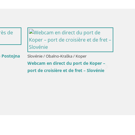
Slovénie
Slovénie / Obalno-Kraška / Postojna
Portoro
Live Webcam Grad Predjama – Château
ort –
marina 
de Predjama – Postojna – Slovénie