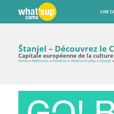
LIVE 
Štanjel – Découvrez le 
Capitale européenne de la culture
Home
»
Webcams
»
Slovénie
»
Obalno-Kraška
»
Štanjel