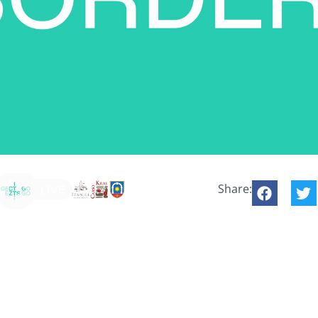
Share: