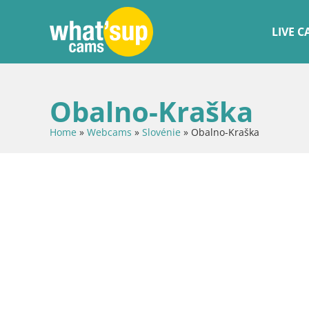
LIVE 
Obalno-Kraška
Home
»
Webcams
»
Slovénie
»
Obalno-Kraška