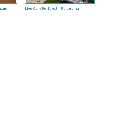
vecam
Live Cam Portorož – Panorama
Live 
Belle