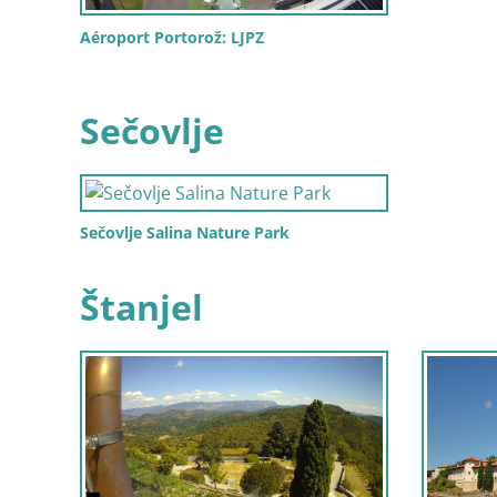
Aéroport Portorož: LJPZ
Sečovlje
Sečovlje Salina Nature Park
Štanjel