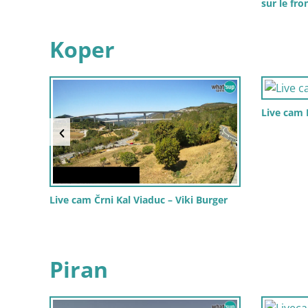
sur le fro
Koper
Live cam 
Live cam Črni Kal Viaduc – Viki Burger
Piran