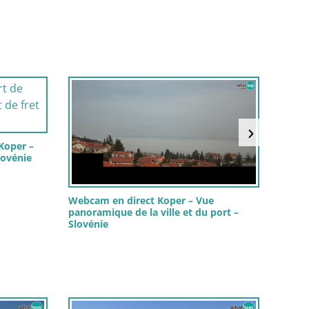
Koper –
Webca
Slovénie
marin
Grand
Webcam en direct Koper – Vue
panoramique de la ville et du port –
Slovénie