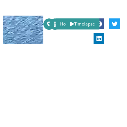
Share:
Host
Timelapse