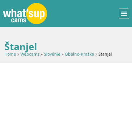
Štanjel
Home
»
Webcams
»
Slovénie
»
Obalno-Kraška
»
Štanjel