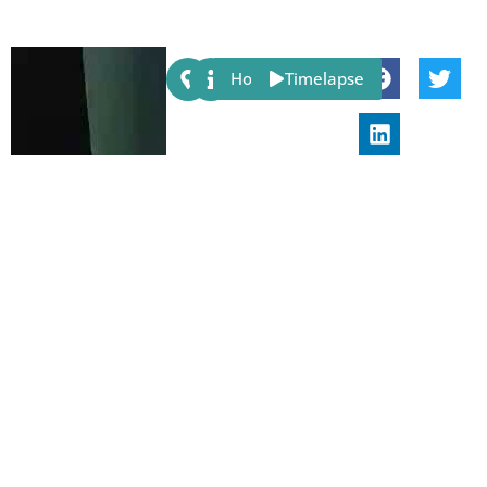
Share:
Host
Timelapse