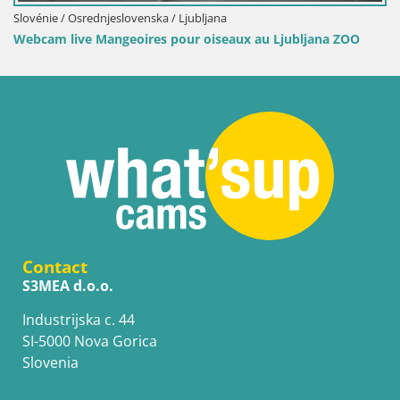
a
eaux au Ljubljana ZOO
Contact
S3MEA d.o.o.
Industrijska c. 44
SI-5000 Nova Gorica
Slovenia