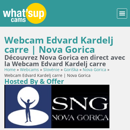
Webcam Edvard Kardelj
carre | Nova Gorica
Découvrez Nova Gorica en direct avec
la Webcam Edvard Kardelj carre
Home
»
Webcams
»
Slovénie
»
Goriška
»
Nova Gorica
»
Webcam Edvard Kardelj carre | Nova Gorica
Hosted By & Offer