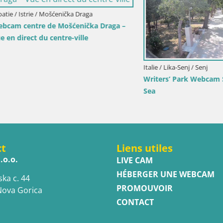
-Senj / Senj
Croatie / Lika-Senj / Senj
Park Webcam Senj – Live by the
Webcam Senj en direct – Parc 
Écrivains et canal du Velebit
ct
Liens utiles
.o.o.
LIVE CAM
HÉBERGER UNE WEBCAM
ska c. 44
PROMOUVOIR
Nova Gorica
CONTACT