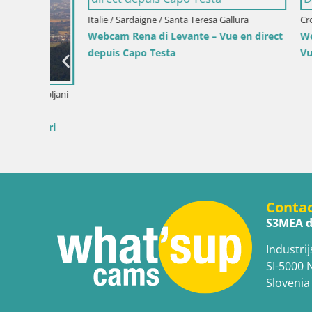
Croatie / Istrie / Mošćenička Draga
 direct
Webcam centre de Mošćenička Draga –
Vue en direct du centre-ville
Italie / Lika
Writers’ 
Sea
Conta
S3MEA d
Industrij
SI-5000 
Slovenia