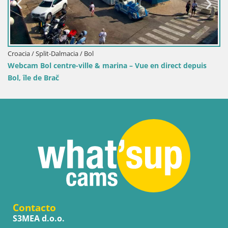
Croacia / Split-Dalmacia / Bol
Webcam Bol centre-ville & marina – Vue en direct depuis
Bol, île de Brač
Contacto
S3MEA d.o.o.