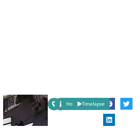
Share:
Host
Timelapse