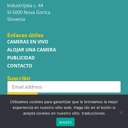
Industrijska c. 44
SI-5000 Nova Gorica
Slovenia
Enlaces útiles
CAMERAS EN VIVO
ALOJAR UNA CAMERA
PUBLICIDAD
CONTACTO
Suscribir
Subscribe
Utilizamos cookies para garantizar que le brindamos la mejor
experiencia en nuestro sitio web. Haga clic en el botón si
acepta cookies en nuestro sitio. traducciones
acepto
Copyright © WhatsupCams 2016 - 2026. All right reserved.